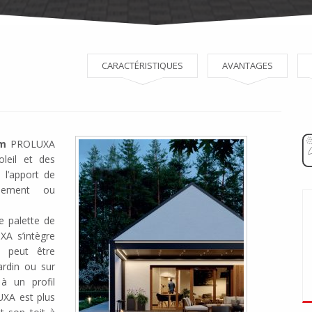
CARACTÉRISTIQUES
AVANTAGES
um
PROLUXA
leil et des
 l’apport de
llement ou
e palette de
XA s’intègre
e peut être
rdin ou sur
à un profil
UXA est plus