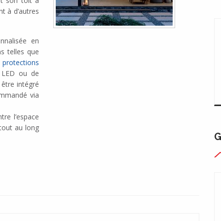
t son toit à
t à d’autres
nnalisée en
s telles que
s
protections
ge LED ou de
être intégré
commandé via
tre l’espace
 tout au long