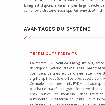
et en même temps excellemment finie dans les co
LivIng est disponible dans la plus large palette de
comprise la structure métallique
AutomotiveFinish.
AVANTAGES DU SYSTÈME
THERMIQUES PARFAITS
La fenêtre PVC
Schüco LivIng 82 MD
, grâce
développée, atteint
d’excellents paramètr
coefficient de transfert de chaleur atteint de
U
signifie qu’il peut être utilisé avec succès dans
Ce modèle utilise des joints EPDM de haute quali
plus haute qualité, qui, grâce à ses excellentes pr
entre autres, en médecine, dans l’aviation 
automobile). L’utilisation de joints EPDM inno
seulement par des propriétés thermiques élev