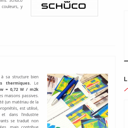
ins. Schüco
 couleurs, y
 à sa structure bien
L
es thermiques.
Le
w = 0,72 W / m2k
 les maisons passives.
té (un matériau de la
opriétés, est utilisé,
et dans l’industrie
vants se traduit non
ées, mais contribue