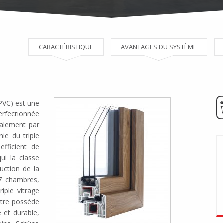
CARACTÉRISTIQUE
AVANTAGES DU SYSTÈME
PVC) est une
erfectionnée
ipalement par
ie du triple
fficient de
ui la classe
uction de la
7 chambres,
iple vitrage
nêtre possède
 et durable,