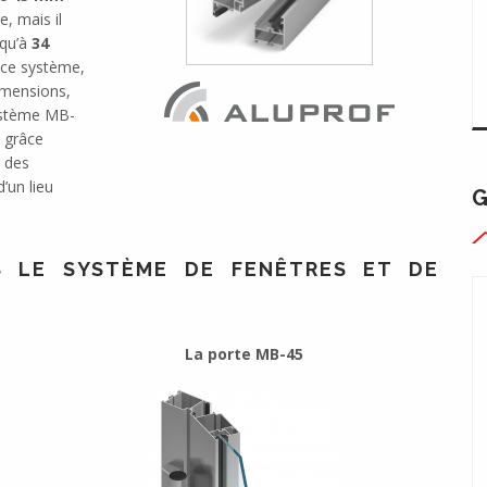
e, mais il
squ’à
34
t ce système,
imensions,
ystème MB-
, grâce
c des
’un lieu
S LE SYSTÈME DE FENÊTRES ET DE
La porte MB-45