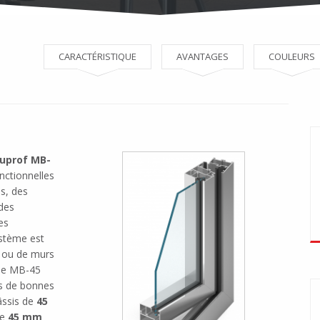
CARACTÉRISTIQUE
AVANTAGES
COULEURS
luprof MB-
onctionnelles
es, des
 des
es
ystème est
s ou de murs
ème MB-45
as de bonnes
hâssis de
45
de
45 mm