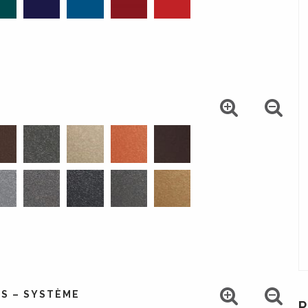
IS – SYSTÈME
P