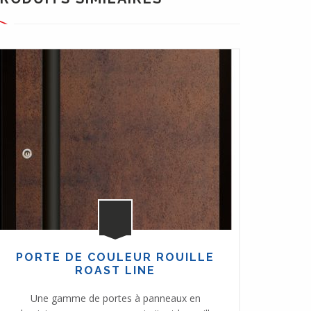
PORTE DE COULEUR ROUILLE
PORTE 
ROAST LINE
Une ligne 
Une gamme de portes à panneaux en
la beauté 