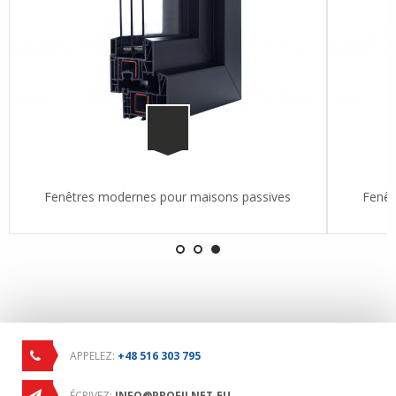
Fenêtres modernes pour maisons passives
Fenêt
APPELEZ:
+48 516 303 795
ÉCRIVEZ:
INFO@PROFILNET.EU