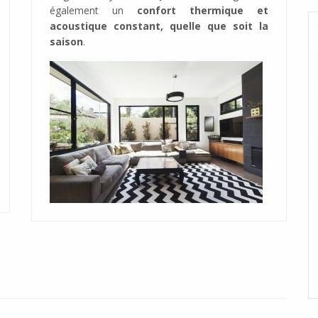
également un
confort thermique et
acoustique constant, quelle que soit la
saison
.
STEEL LOOK ST1000
Elancé et léger, offrant plus de lumière du
jour