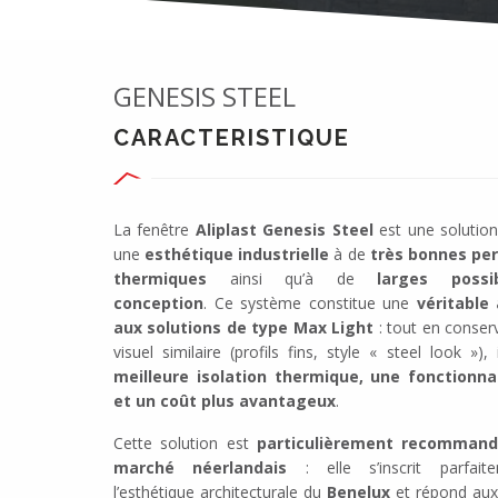
GENESIS STEEL
CARACTERISTIQUE
La fenêtre
Aliplast Genesis Steel
est une solution
une
esthétique industrielle
à de
très bonnes pe
thermiques
ainsi qu’à de
larges possi
conception
. Ce système constitue une
véritable 
aux solutions de type Max Light
: tout en conser
visuel similaire (profils fins, style « steel look »),
meilleure isolation thermique, une fonctionna
et un coût plus avantageux
.
Cette solution est
particulièrement recommand
marché néerlandais
: elle s’inscrit parfait
l’esthétique architecturale du
Benelux
et répond au