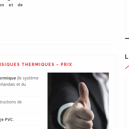
tion et de
L
SIQUES THERMIQUES – PRIX
hermique
(le système
rlandais et du
tructions de
ge PVC.