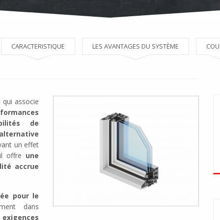
CARACTERISTIQUE
LES AVANTAGES DU SYSTÈME
COU
 qui associe
rformances
bilités de
alternative
vant un effet
 il offre
une
lité accrue
ée pour le
ement dans
x
exigences