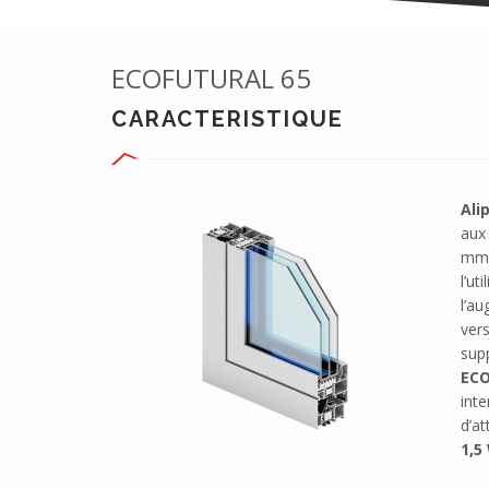
ECOFUTURAL 65
CARACTERISTIQUE
Ali
aux
mm 
l’ut
l’a
ver
sup
EC
int
d’a
1,5