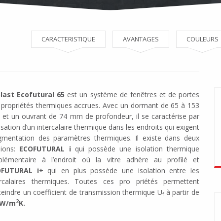
CARACTERISTIQUE
AVANTAGES
COULEURS
plast Ecofutural 65
est un système de fenêtres et de portes
 propriétés thermiques accrues. Avec un dormant de 65 à 153
et un ouvrant de 74 mm de profondeur, il se caractérise par
ilisation d’un intercalaire thermique dans les endroits qui exigent
ugmentation des paramètres thermiques. Il existe dans deux
sions:
ECOFUTURAL i
qui possède une isolation thermique
plémentaire à l’endroit où la vitre adhère au profilé et
OFUTURAL i+
qui en plus possède une isolation entre les
ercalaires thermiques. Toutes ces pro priétés permettent
tteindre un coefficient de transmission thermique U
à partir de
f
2
 W/m
K.