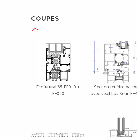
COUPES
Ecofutural 65 EF010 +
Section fenêtre balco
EF020
avec seuil bas Seuil EF